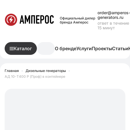
order@amperos
generators.ru
Официальный дилер
бренда Амперос
ответ в течение
15 минут
Каталог
О бренде
Услуги
Проекты
Статьи
Главная
•
Дизельные генераторы
•
АД 10-Т400 P (Проф) в контейнере