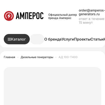
order@amperos
generators.ru
Официальный дилер
бренда Амперос
ответ в течение
15 минут
Каталог
О бренде
Услуги
Проекты
Статьи
Главная
•
Дизельные генераторы
•
АД 100-Т400