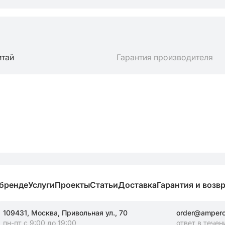
итай
Гарантия производителя
 бренде
Услуги
Проекты
Статьи
Доставка
Гарантия и возв
109431, Москва, Привольная ул., 70
order@amperos
пн-пт с 9:00 до 19:00
ответ в течен