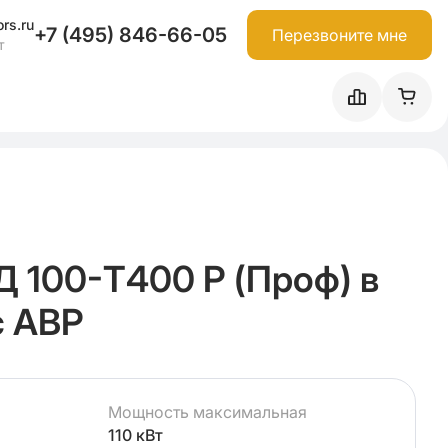
rs.ru
+7 (495) 846-66-05
Перезвоните мне
т
100-Т400 P (Проф) в
с АВР
Мощность максимальная
110 кВт