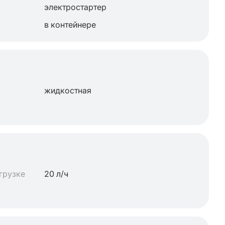
электростартер
в контейнере
жидкостная
грузке
20 л/ч