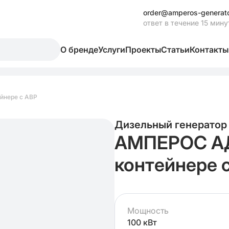
order@amperos-generato
ответ в течение 15 мину
О бренде
Услуги
Проекты
Статьи
Контакты
ейнере с АВР
Дизельный генератор
АМПЕРОС АД 
контейнере 
Мощность
100 кВт