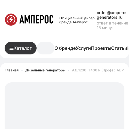
order@amperos
generators.ru
Официальный дилер
бренда Амперос
ответ в течение
15 минут
Каталог
О бренде
Услуги
Проекты
Статьи
Главная
•
Дизельные генераторы
•
АД 1200-Т400 P (Проф) с АВР