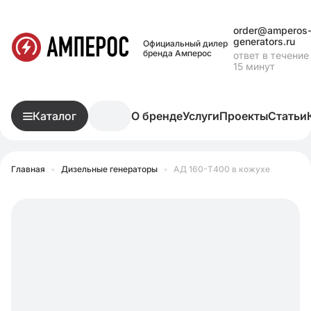
order@amperos
generators.ru
Официальный дилер
бренда Амперос
ответ в течение
15 минут
Каталог
О бренде
Услуги
Проекты
Статьи
Главная
•
Дизельные генераторы
•
АД 160-Т400 в кожухе