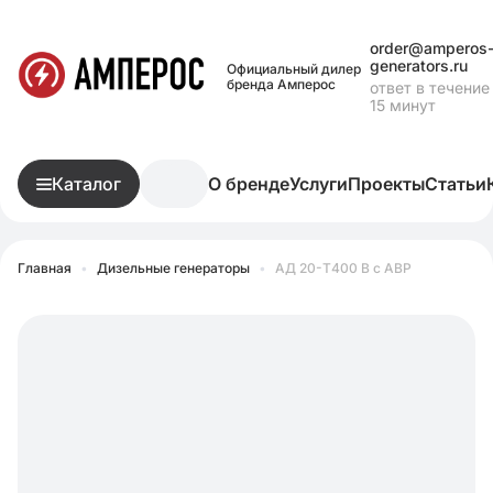
order@amperos
generators.ru
Официальный дилер
бренда Амперос
ответ в течение
15 минут
Каталог
О бренде
Услуги
Проекты
Статьи
Главная
•
Дизельные генераторы
•
АД 20-Т400 B с АВР