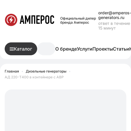
order@amperos
generators.ru
Официальный дилер
бренда Амперос
ответ в течение
15 минут
Каталог
О бренде
Услуги
Проекты
Статьи
Главная
•
Дизельные генераторы
•
АД 220-Т400 в контейнере с АВР