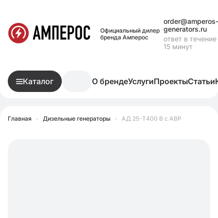
order@amperos
generators.ru
Официальный дилер
бренда Амперос
ответ в течение
15 минут
Каталог
О бренде
Услуги
Проекты
Статьи
Главная
•
Дизельные генераторы
•
АД 25-Т400 B с АВР