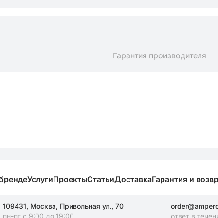
Гарантия производителя
 бренде
Услуги
Проекты
Статьи
Доставка
Гарантия и возв
109431, Москва, Привольная ул., 70
order@amperos
пн-пт с 9:00 до 19:00
ответ в течен