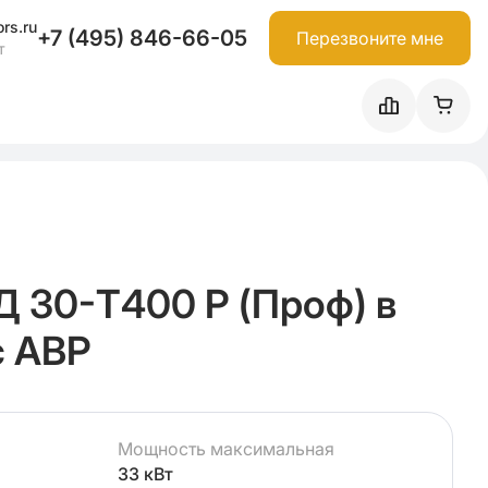
rs.ru
+7 (495) 846-66-05
Перезвоните мне
т
30-Т400 P (Проф) в
с АВР
Мощность максимальная
33 кВт