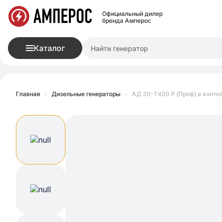
Официальный дилер
бренда Амперос
Каталог
Главная
•
Дизельные генераторы
•
АД 30-Т400 P (Проф) в конте