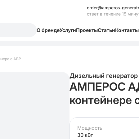
order@amperos-generato
ответ в течение 15 мину
О бренде
Услуги
Проекты
Статьи
Контакты
йнере с АВР
Дизельный генератор
АМПЕРОС АД 
контейнере 
Мощность
30 кВт