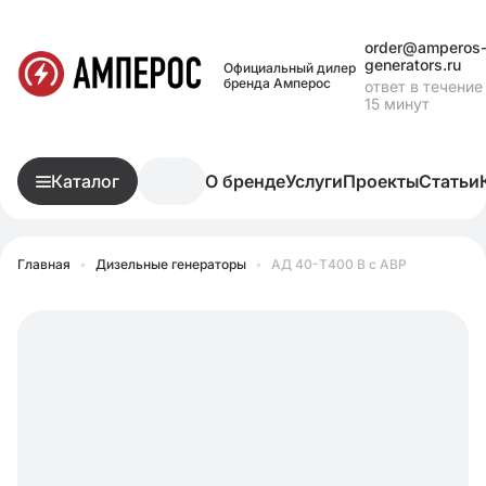
order@amperos
generators.ru
Официальный дилер
бренда Амперос
ответ в течение
15 минут
Каталог
О бренде
Услуги
Проекты
Статьи
Главная
•
Дизельные генераторы
•
АД 40-Т400 В с АВР