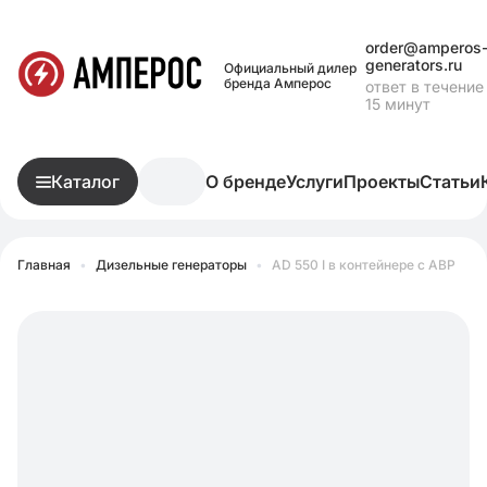
order@amperos
generators.ru
Официальный дилер
бренда Амперос
ответ в течение
15 минут
Каталог
О бренде
Услуги
Проекты
Статьи
Главная
•
Дизельные генераторы
•
AD 550 I в контейнере с АВР