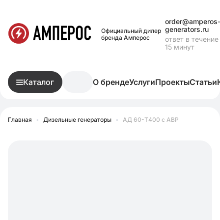
order@amperos
generators.ru
Официальный дилер
бренда Амперос
ответ в течение
15 минут
Каталог
О бренде
Услуги
Проекты
Статьи
Главная
•
Дизельные генераторы
•
АД 60-Т400 с АВР