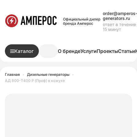
order@amperos
generators.ru
Официальный дилер
бренда Амперос
ответ в течение
15 минут
Каталог
О бренде
Услуги
Проекты
Статьи
Главная
•
Дизельные генераторы
•
АД 800-Т400 P (Проф) в кожухе