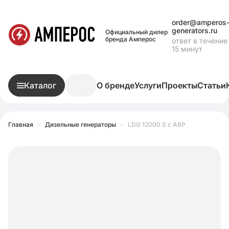
order@amperos
generators.ru
Официальный дилер
бренда Амперос
ответ в течение
15 минут
Каталог
О бренде
Услуги
Проекты
Статьи
Главная
•
Дизельные генераторы
•
LDG 12000 S с АВР