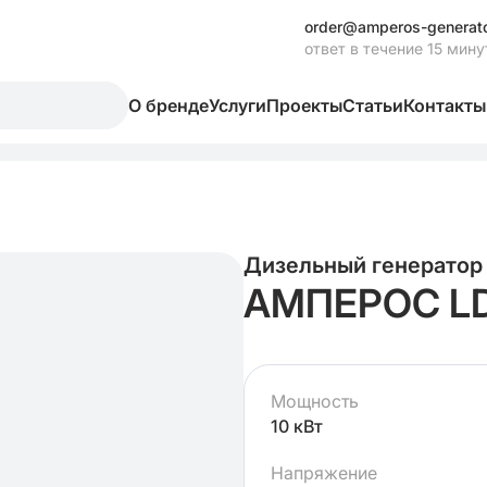
order@amperos-generato
ответ в течение 15 мину
О бренде
Услуги
Проекты
Статьи
Контакты
Дизельный генератор
АМПЕРОС LD
Мощность
10 кВт
Напряжение