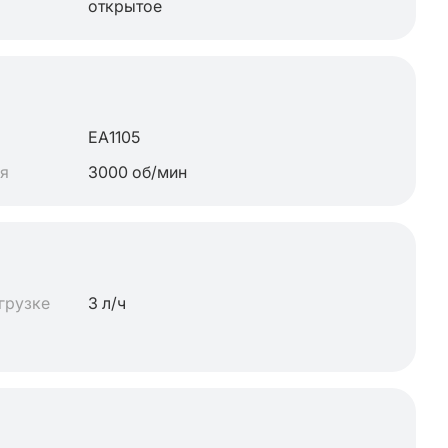
открытое
ЕА1105
ля
3000 об/мин
грузке
3 л/ч