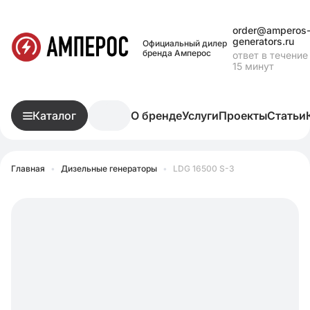
order@amperos
generators.ru
Официальный дилер
бренда Амперос
ответ в течение
15 минут
Каталог
О бренде
Услуги
Проекты
Статьи
Главная
•
Дизельные генераторы
•
LDG 16500 S-3