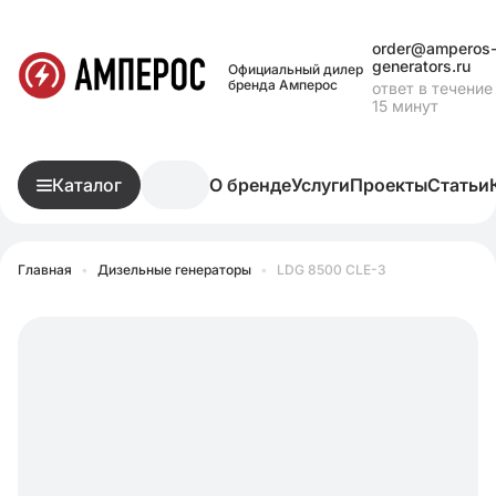
order@amperos
generators.ru
Официальный дилер
бренда Амперос
ответ в течение
15 минут
Каталог
О бренде
Услуги
Проекты
Статьи
Главная
•
Дизельные генераторы
•
LDG 8500 СLE-3