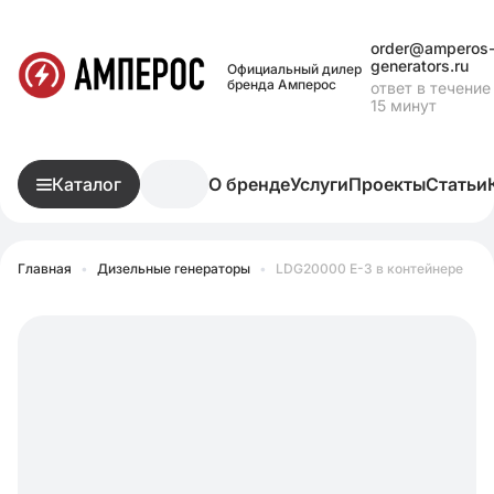
order@amperos
generators.ru
Официальный дилер
бренда Амперос
ответ в течение
15 минут
Каталог
О бренде
Услуги
Проекты
Статьи
Главная
•
Дизельные генераторы
•
LDG20000 E-3 в контейнере